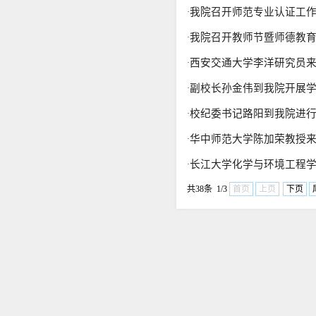
我院召开师范专业认证工
·
我院召开教师节暨师德教
·
西安交通大学李洋研究员
·
副校长孙金伟到我院开展
·
校纪委书记路阳到我院进
·
华中师范大学陈加荣教授
·
长江大学化学与环境工程
·
共38条 1/3
首页
上页
下页