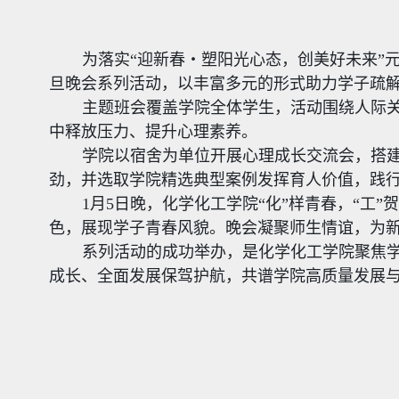
为落实“迎新春・塑阳光心态，创美好未来”
旦晚会系列活动，以丰富多元的形式助力学子疏
主题班会覆盖学院全体学生，活动围绕人际
中释放压力、提升心理素养。
学院以宿舍为单位开展
心理成长交流会
，搭
劲，并选取
学院精选典型案例发挥育人价值，践行
1月5日晚，化学化工
学院“化”样青春，“工
色，展现学子青春风貌。晚会凝聚师生情谊，为
系列活动的成功举办，是化学化工学院聚焦
成长、全面发展保驾护航，共谱学院高质量发展