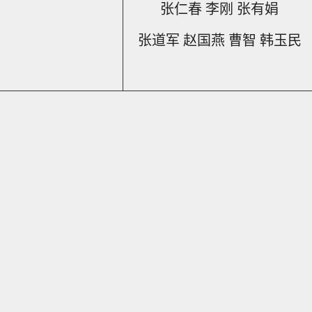
张仁春 李刚 张有娟
张道军 赵国燕 曹智 韩玉民