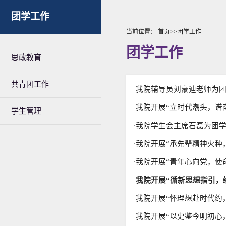
团学工作
当前位置：
首页
>>
团学工作
团学工作
思政教育
共青团工作
我院辅导员刘豪迪老师为
·
我院开展“立时代潮头，谱
·
学生管理
我院学生会主席石磊为团
·
我院开展“承先辈精神火种
·
我院开展“青年心向党，使
·
我院开展“循新思想指引，
·
我院开展“怀理想赴时代约
·
我院开展“以史鉴今明初心
·