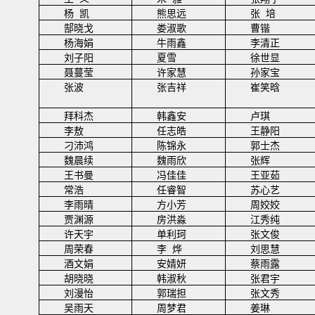
杨
凯
熊思远
张
培
郜晓戈
娄淑歌
曹锴
杨海娟
牛雨鑫
李清正
刘子阳
夏雪
徐世显
聂蔓莹
许家慧
孙家宝
张波
张吉祥
崔笑晗
拜科杰
韩鑫安
卢琪
李敖
任志皓
王静阳
刁沛鸿
陈锦永
郭士杰
魏晨续
魏雨欣
张辉
王书曼
冯佳佳
王亚茹
常浩
任睿智
苏心艺
李雨晴
方小芳
周姣姣
贾渊源
房洪淼
江秀纯
许天宇
单利珂
张文俊
周荣春
李
烨
刘思慧
酒文娟
安婧妍
蔡雨露
胡晓晓
韩淑秋
张君宇
刘漫怡
郭瑞担
张文秀
吴雨天
周梦君
姜琳