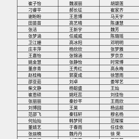
崔子怡
魏淑丽
胡碧莲
刁睿平
郝长征
崔家齐
谢盼盼
王思博
马天宇
田苗苗
高艺晴
陈谦慧
张洁
王新宇
魏芳
张梦涵
任威威
陈璐瑶
卫江姗
高冰阳
邓明明
庄丰萍
杨欣欣
张梦雅
王嘉怡
张锦涵
罗京京
姚金慧
张静怡
时常博
董彦青
王秀红
高永梅
赵桂梅
郭夏成
徐慧雨
邵亚茹
刘卓
娄琴艺
柴文静
杨聪盛
王灿
崔恩硕
姚旺蕊
刘佳怡
张丽丽
秦妙芊
王雨欣
刘博园
王昊
杨运超
范邵飞
秦钰轩
穆名杨
何灿灿
韩梦珂
范璨璨
董婧艺
于春雨
任佳依
张燚楠
魏丹丹
徐
荣