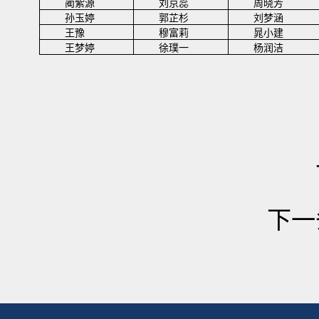
蔺紫源
刘京蕊
周晓芳
孙玉婷
郭芷杉
刘梦涵
王豫
穆富莉
晁小建
王梦婷
徐璞一
杨润洁
下一