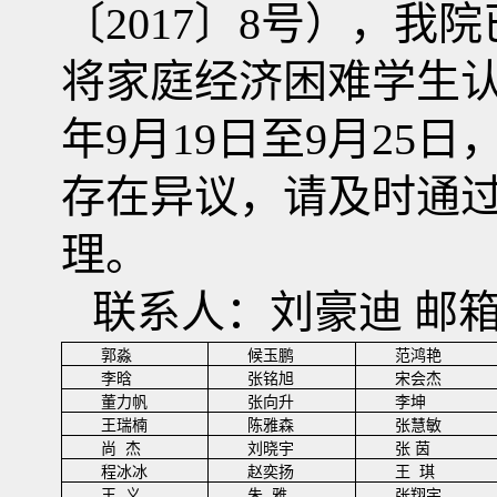
〔
2017
〕
8
号），我院
将家庭经济困难学生
年
9
月
19
日至
9
月
25
日
存在异议，请及时通
理。
联
系人：刘豪迪
邮
郭淼
候玉鹏
范鸿艳
李晗
张铭旭
宋会杰
董力帆
张向升
李坤
王瑞楠
陈雅森
张慧敏
尚
杰
刘晓宇
张
茵
程冰冰
赵奕扬
王
琪
王
义
朱
雅
张翔宇