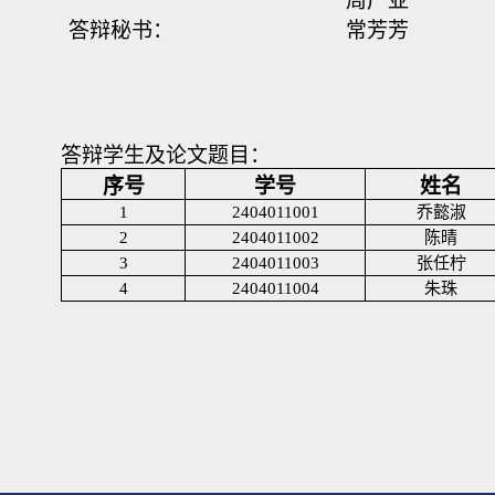
周广亚
答辩秘书：
常芳芳
答辩学生及论文题目：
序号
学号
姓名
1
2404011001
乔懿淑
2
2404011002
陈晴
3
2404011003
张任柠
4
2404011004
朱珠