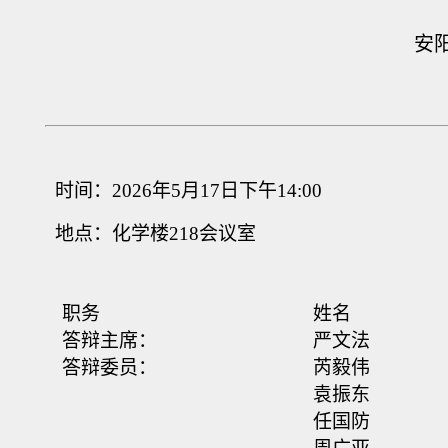
安
时间：
2026
年
5
月
17
日下午
14:00
地点：化学楼
218
会议室
职务
姓名
答辩主席：
严文法
答辩委员：
芮毅伟
袁振东
任国防