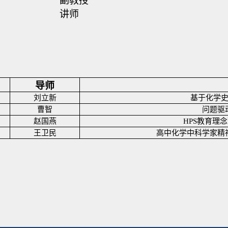
副教授
讲师
导师
刘立新
基于化学
曹智
问题驱
赵国燕
HPS
教育理念
王卫民
高中化学中科学家精